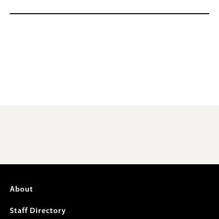
Footer
About
menu
Staff Directory