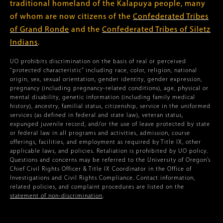
traditional homeland of the Kalapuya people, many
of whom are now citizens of the
Confederated Tribes
of Grand Ronde
and the
Confederated Tribes of Siletz
Indians
.
UO prohibits discrimination on the basis of real or perceived
“protected characteristic” including race, color, religion, national
origin, sex, sexual orientation, gender identity, gender expression,
pregnancy (including pregnancy-related conditions), age, physical or
mental disability, genetic information (including family medical
history), ancestry, familial status, citizenship, service in the uniformed
services (as defined in federal and state law), veteran status,
expunged juvenile record, and/or the use of leave protected by state
or federal law in all programs and activities, admission, course
offerings, facilities, and employment as required by Title IX, other
applicable laws, and policies. Retaliation is prohibited by UO policy.
Questions and concerns may be referred to the University of Oregon’s
Chief Civil Rights Officer & Title IX Coordinator in the Office of
Investigations and Civil Rights Compliance. Contact information,
related policies, and complaint procedures are listed on the
statement of non-discrimination
.